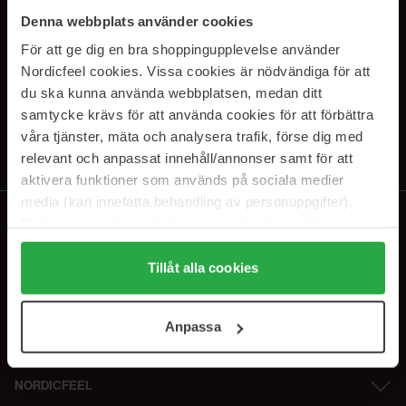
SUBSCRIBE TO OUR
Denna webbplats använder cookies
NEWSLETTER
För att ge dig en bra shoppingupplevelse använder
Nordicfeel cookies. Vissa cookies är nödvändiga för att
Sähköposti
du ska kunna använda webbplatsen, medan ditt
samtycke krävs för att använda cookies för att förbättra
våra tjänster, mäta och analysera trafik, förse dig med
Tilaamalla hyväksyt
tietosuojakäytäntömme
. Peruuta tilaus milloin
tahansa.
relevant och anpassat innehåll/annonser samt för att
aktivera funktioner som används på sociala medier
media (kan innefatta behandling av personuppgifter).
Data som samlas in delas med cookieleverantören.
Genom att trycka på "Tillåt alla cookies" accepterar du
alla cookies, medan du under "Detaljer" kan anpassa
Tillåt alla cookies
användningen av cookies. Du kan när som helst återkalla
ditt samtycke. För mer information se vår Cookie Policy
Anpassa
samt vår Integritetspolicy.
NORDICFEEL