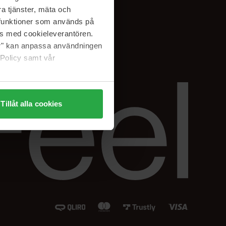
Instagram
a tjänster, mäta och
Facebook
a funktioner som används på
LinkedIn
as med cookieleverantören.
jer" kan anpassa användningen
 Policy samt vår
Tillåt alla cookies