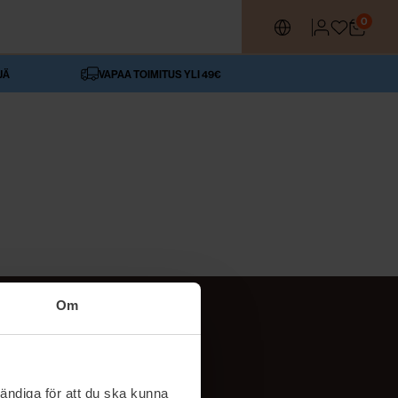
0
JÄ
VAPAA TOIMITUS YLI 49€
Om
SEURAA MEITÄ
ttä
TikTok
ändiga för att du ska kunna