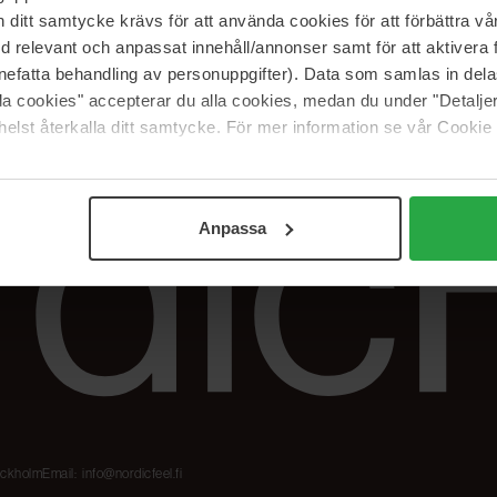
Meidän merkit
Palautukset &
itt samtycke krävs för att använda cookies för att förbättra vår
reklamaatiot
The Beauty Edit
med relevant och anpassat innehåll/annonser samt för att aktiver
Seuraa tilaustani
Työskentele
nefatta behandling av personuppgifter). Data som samlas in del
NordicFeel Groupissa
alla cookies" accepterar du alla cookies, medan du under "Detal
elst återkalla ditt samtycke. För mer information se vår Cookie
Anpassa
tockholm
Email:
info@nordicfeel.fi