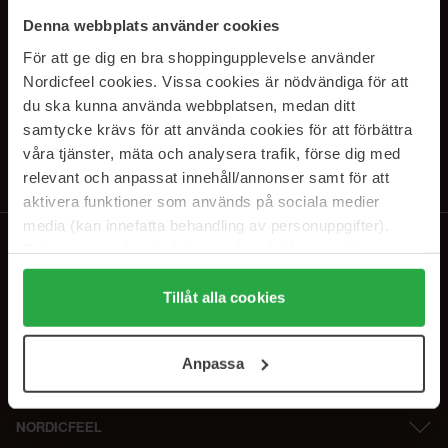
SUBSCRIBE TO OUR
Denna webbplats använder cookies
NEWSLETTER
För att ge dig en bra shoppingupplevelse använder
Nordicfeel cookies. Vissa cookies är nödvändiga för att
Sähköposti
du ska kunna använda webbplatsen, medan ditt
samtycke krävs för att använda cookies för att förbättra
våra tjänster, mäta och analysera trafik, förse dig med
Tilaamalla hyväksyt
tietosuojakäytäntömme
. Peruuta tilaus milloin
tahansa.
relevant och anpassat innehåll/annonser samt för att
aktivera funktioner som används på sociala medier
media (kan innefatta behandling av personuppgifter).
Data som samlas in delas med cookieleverantören.
Genom att trycka på "Tillåt alla cookies" accepterar du
alla cookies, medan du under "Detaljer" kan anpassa
Tillåt alla cookies
användningen av cookies. Du kan när som helst återkalla
ditt samtycke. För mer information se vår Cookie Policy
Anpassa
samt vår Integritetspolicy.
NORDICFEEL