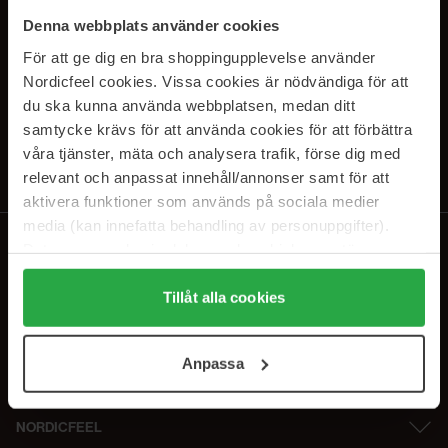
SUBSCRIBE TO OUR
Denna webbplats använder cookies
NEWSLETTER
För att ge dig en bra shoppingupplevelse använder
Nordicfeel cookies. Vissa cookies är nödvändiga för att
Sähköposti
du ska kunna använda webbplatsen, medan ditt
samtycke krävs för att använda cookies för att förbättra
våra tjänster, mäta och analysera trafik, förse dig med
Tilaamalla hyväksyt
tietosuojakäytäntömme
. Peruuta tilaus milloin
tahansa.
relevant och anpassat innehåll/annonser samt för att
aktivera funktioner som används på sociala medier
media (kan innefatta behandling av personuppgifter).
Data som samlas in delas med cookieleverantören.
Genom att trycka på "Tillåt alla cookies" accepterar du
alla cookies, medan du under "Detaljer" kan anpassa
Tillåt alla cookies
användningen av cookies. Du kan när som helst återkalla
ditt samtycke. För mer information se vår Cookie Policy
Anpassa
samt vår Integritetspolicy.
NORDICFEEL