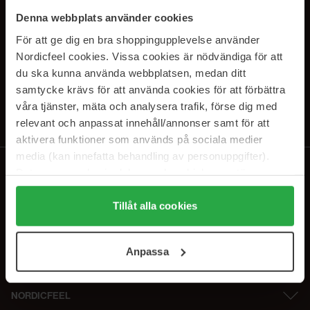
PRENUMERERA PÅ VÅRA
Denna webbplats använder cookies
NYHETSBREV
För att ge dig en bra shoppingupplevelse använder
Nordicfeel cookies. Vissa cookies är nödvändiga för att
E-postadress
du ska kunna använda webbplatsen, medan ditt
samtycke krävs för att använda cookies för att förbättra
våra tjänster, mäta och analysera trafik, förse dig med
Genom att prenumerera accepterar du vår
Integritetspolicy
.
Avprenumerera när som helst.
relevant och anpassat innehåll/annonser samt för att
aktivera funktioner som används på sociala medier
media (kan innefatta behandling av personuppgifter).
Data som samlas in delas med cookieleverantören.
Genom att trycka på "Tillåt alla cookies" accepterar du
alla cookies, medan du under "Detaljer" kan anpassa
Tillåt alla cookies
användningen av cookies. Du kan när som helst återkalla
ditt samtycke. För mer information se vår Cookie Policy
Anpassa
samt vår Integritetspolicy.
NORDICFEEL