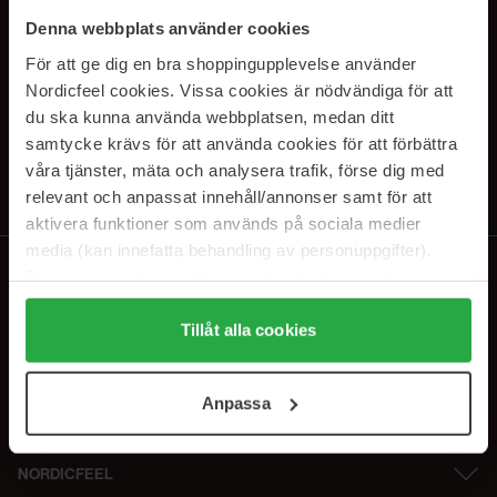
PRENUMERERA PÅ VÅRA
Denna webbplats använder cookies
NYHETSBREV
För att ge dig en bra shoppingupplevelse använder
Nordicfeel cookies. Vissa cookies är nödvändiga för att
E-postadress
du ska kunna använda webbplatsen, medan ditt
samtycke krävs för att använda cookies för att förbättra
våra tjänster, mäta och analysera trafik, förse dig med
Genom att prenumerera accepterar du vår
Integritetspolicy
.
Avprenumerera när som helst.
relevant och anpassat innehåll/annonser samt för att
aktivera funktioner som används på sociala medier
media (kan innefatta behandling av personuppgifter).
Data som samlas in delas med cookieleverantören.
Genom att trycka på "Tillåt alla cookies" accepterar du
alla cookies, medan du under "Detaljer" kan anpassa
Tillåt alla cookies
användningen av cookies. Du kan när som helst återkalla
ditt samtycke. För mer information se vår Cookie Policy
Anpassa
samt vår Integritetspolicy.
NORDICFEEL