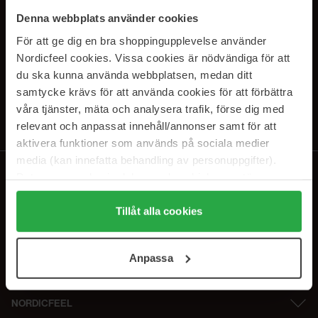
PRENUMERERA PÅ VÅRA
Denna webbplats använder cookies
NYHETSBREV
För att ge dig en bra shoppingupplevelse använder
Nordicfeel cookies. Vissa cookies är nödvändiga för att
E-postadress
du ska kunna använda webbplatsen, medan ditt
samtycke krävs för att använda cookies för att förbättra
våra tjänster, mäta och analysera trafik, förse dig med
Genom att prenumerera accepterar du vår
Integritetspolicy
.
Avprenumerera när som helst.
relevant och anpassat innehåll/annonser samt för att
aktivera funktioner som används på sociala medier
media (kan innefatta behandling av personuppgifter).
Data som samlas in delas med cookieleverantören.
Genom att trycka på "Tillåt alla cookies" accepterar du
alla cookies, medan du under "Detaljer" kan anpassa
Tillåt alla cookies
användningen av cookies. Du kan när som helst återkalla
ditt samtycke. För mer information se vår Cookie Policy
Anpassa
samt vår Integritetspolicy.
NORDICFEEL