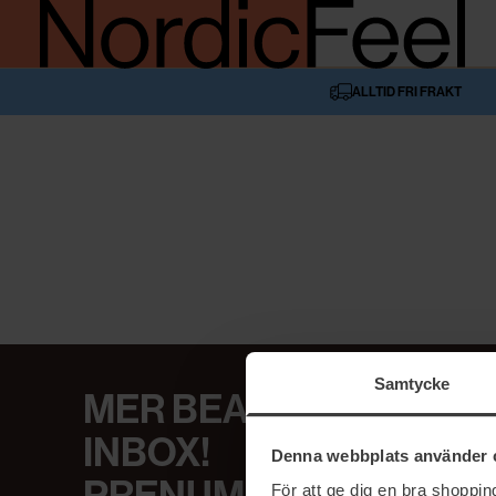
ALLTID FRI FRAKT
Samtycke
MER BEAUTY I DIN
INBOX!
Denna webbplats använder 
För att ge dig en bra shoppi