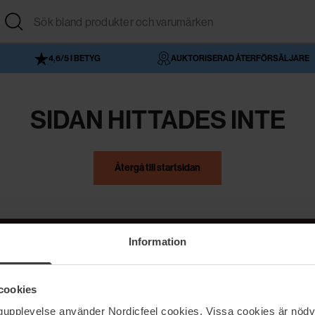
4,6/5 I BETYG
AUKTORISERAD ÅTERFÖRSÄLJARE
SIDAN HITTADES INTE
Återgå till startsidan
Information
NordicFeel
Hjälp
cookies
Om NordicFeel
Kontakta oss
ngupplevelse använder Nordicfeel cookies. Vissa cookies är nödv