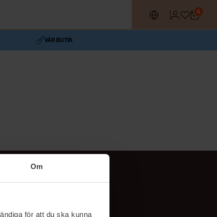
0
VÅR BUTIK
Om
Följ oss
TikTok
ändiga för att du ska kunna