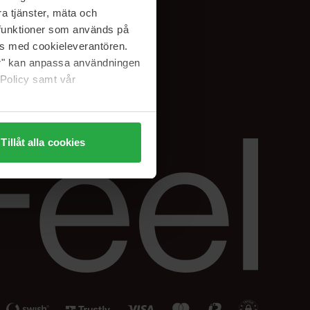
Facebook
a tjänster, mäta och
ning
Instagram
a funktioner som används på
Linkedin
as med cookieleverantören.
jer" kan anpassa användningen
 Policy samt vår
Tillåt alla cookies