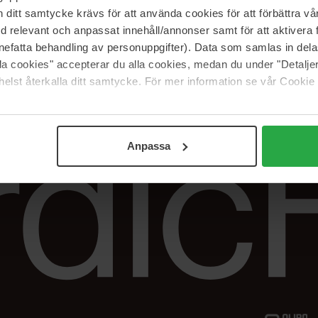
Vår butik
FAQ
itt samtycke krävs för att använda cookies för att förbättra vår
Våra varumärken
Spåra min beställ
med relevant och anpassat innehåll/annonser samt för att aktiver
Jobba hos oss
Returer &
nefatta behandling av personuppgifter). Data som samlas in del
reklamationer
alla cookies" accepterar du alla cookies, medan du under "Detal
Samarbeta med oss
elst återkalla ditt samtycke. För mer information se vår Cookie
The Beauty Edit
Anpassa