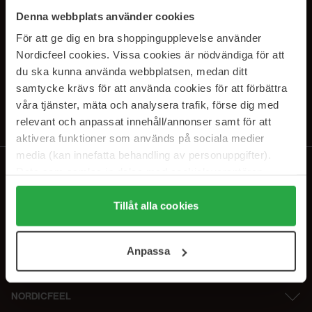
PRENUMERERA PÅ VÅRA
Denna webbplats använder cookies
NYHETSBREV
För att ge dig en bra shoppingupplevelse använder
Nordicfeel cookies. Vissa cookies är nödvändiga för att
E-postadress
du ska kunna använda webbplatsen, medan ditt
samtycke krävs för att använda cookies för att förbättra
våra tjänster, mäta och analysera trafik, förse dig med
Genom att prenumerera accepterar du vår
Integritetspolicy
.
Avprenumerera när som helst.
relevant och anpassat innehåll/annonser samt för att
aktivera funktioner som används på sociala medier
media (kan innefatta behandling av personuppgifter).
Data som samlas in delas med cookieleverantören.
Genom att trycka på "Tillåt alla cookies" accepterar du
alla cookies, medan du under "Detaljer" kan anpassa
Tillåt alla cookies
användningen av cookies. Du kan när som helst återkalla
ditt samtycke. För mer information se vår Cookie Policy
Anpassa
samt vår Integritetspolicy.
NORDICFEEL