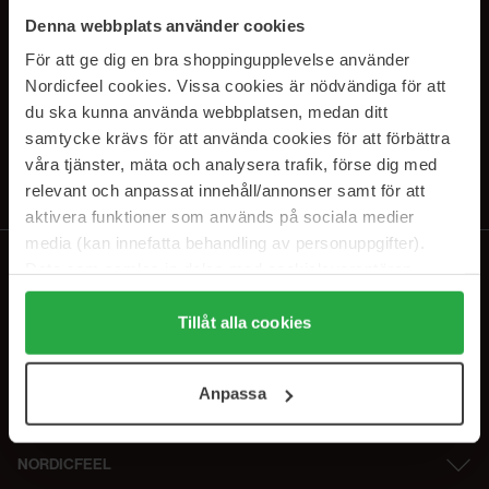
PRENUMERERA PÅ VÅRA
Denna webbplats använder cookies
NYHETSBREV
För att ge dig en bra shoppingupplevelse använder
Nordicfeel cookies. Vissa cookies är nödvändiga för att
E-postadress
du ska kunna använda webbplatsen, medan ditt
samtycke krävs för att använda cookies för att förbättra
våra tjänster, mäta och analysera trafik, förse dig med
Genom att prenumerera accepterar du vår
Integritetspolicy
.
Avprenumerera när som helst.
relevant och anpassat innehåll/annonser samt för att
aktivera funktioner som används på sociala medier
media (kan innefatta behandling av personuppgifter).
Data som samlas in delas med cookieleverantören.
Genom att trycka på "Tillåt alla cookies" accepterar du
alla cookies, medan du under "Detaljer" kan anpassa
Tillåt alla cookies
användningen av cookies. Du kan när som helst återkalla
ditt samtycke. För mer information se vår Cookie Policy
Anpassa
samt vår Integritetspolicy.
NORDICFEEL