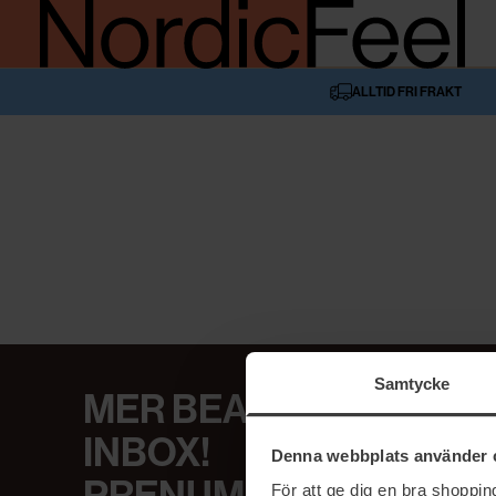
ALLTID FRI FRAKT
Samtycke
MER BEAUTY I DIN
INBOX!
Denna webbplats använder 
För att ge dig en bra shoppi