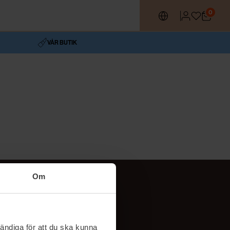
0
VÅR BUTIK
Om
Följ oss
TikTok
ändiga för att du ska kunna