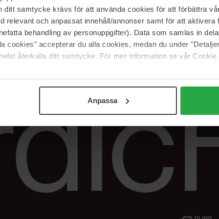
Vår butik
FAQ
itt samtycke krävs för att använda cookies för att förbättra vår
Våra varumärken
Spåra min beställ
med relevant och anpassat innehåll/annonser samt för att aktiver
Jobba hos oss
Returer &
nefatta behandling av personuppgifter). Data som samlas in del
reklamationer
alla cookies" accepterar du alla cookies, medan du under "Detal
Samarbeta med oss
elst återkalla ditt samtycke. För mer information se vår Cookie
The Beauty Edit
Anpassa