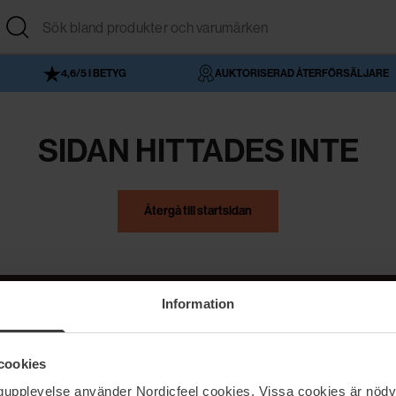
4,6/5 I BETYG
AUKTORISERAD ÅTERFÖRSÄLJARE
SIDAN HITTADES INTE
Återgå till startsidan
Information
NordicFeel
Hjälp
cookies
Om NordicFeel
Kontakta oss
ngupplevelse använder Nordicfeel cookies. Vissa cookies är nödv