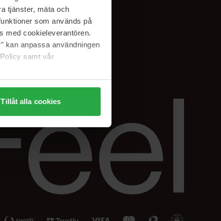
Facebook
a tjänster, mäta och
ning
Instagram
a funktioner som används på
Linkedin
as med cookieleverantören.
jer" kan anpassa användningen
 Policy samt vår
Tillåt alla cookies