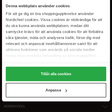
PRENUMERERA PÅ VÅRA
Denna webbplats använder cookies
NYHETSBREV
För att ge dig en bra shoppingupplevelse använder
Nordicfeel cookies. Vissa cookies är nödvändiga för att
E-postadress
du ska kunna använda webbplatsen, medan ditt
samtycke krävs för att använda cookies för att förbättra
våra tjänster, mäta och analysera trafik, förse dig med
Genom att prenumerera accepterar du vår
Integritetspolicy
.
Avprenumerera när som helst.
relevant och anpassat innehåll/annonser samt för att
aktivera funktioner som används på sociala medier
media (kan innefatta behandling av personuppgifter).
Data som samlas in delas med cookieleverantören.
Genom att trycka på "Tillåt alla cookies" accepterar du
alla cookies, medan du under "Detaljer" kan anpassa
Tillåt alla cookies
användningen av cookies. Du kan när som helst återkalla
ditt samtycke. För mer information se vår Cookie Policy
Anpassa
samt vår Integritetspolicy.
NORDICFEEL