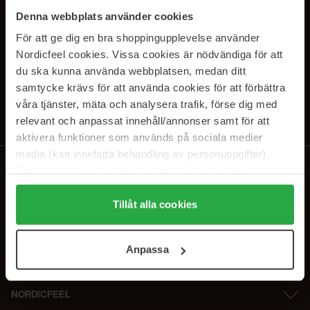
PRENUMERERA PÅ VÅRA
Denna webbplats använder cookies
NYHETSBREV
För att ge dig en bra shoppingupplevelse använder
Nordicfeel cookies. Vissa cookies är nödvändiga för att
E-postadress
du ska kunna använda webbplatsen, medan ditt
samtycke krävs för att använda cookies för att förbättra
våra tjänster, mäta och analysera trafik, förse dig med
Genom att prenumerera accepterar du vår
Integritetspolicy
.
Avprenumerera när som helst.
relevant och anpassat innehåll/annonser samt för att
aktivera funktioner som används på sociala medier
media (kan innefatta behandling av personuppgifter).
Data som samlas in delas med cookieleverantören.
Genom att trycka på "Tillåt alla cookies" accepterar du
alla cookies, medan du under "Detaljer" kan anpassa
Tillåt alla cookies
användningen av cookies. Du kan när som helst återkalla
ditt samtycke. För mer information se vår Cookie Policy
Anpassa
samt vår Integritetspolicy.
NORDICFEEL