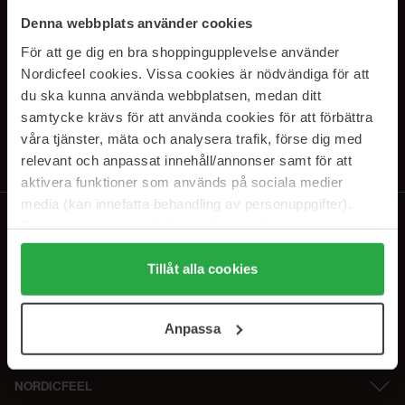
PRENUMERERA PÅ VÅRA
Denna webbplats använder cookies
NYHETSBREV
För att ge dig en bra shoppingupplevelse använder
Nordicfeel cookies. Vissa cookies är nödvändiga för att
E-postadress
du ska kunna använda webbplatsen, medan ditt
samtycke krävs för att använda cookies för att förbättra
våra tjänster, mäta och analysera trafik, förse dig med
Genom att prenumerera accepterar du vår
Integritetspolicy
.
Avprenumerera när som helst.
relevant och anpassat innehåll/annonser samt för att
aktivera funktioner som används på sociala medier
media (kan innefatta behandling av personuppgifter).
Data som samlas in delas med cookieleverantören.
Genom att trycka på "Tillåt alla cookies" accepterar du
alla cookies, medan du under "Detaljer" kan anpassa
Tillåt alla cookies
användningen av cookies. Du kan när som helst återkalla
ditt samtycke. För mer information se vår Cookie Policy
Anpassa
samt vår Integritetspolicy.
NORDICFEEL