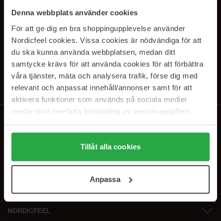
PRENUMERERA PÅ VÅRA
Denna webbplats använder cookies
NYHETSBREV
För att ge dig en bra shoppingupplevelse använder
Nordicfeel cookies. Vissa cookies är nödvändiga för att
E-postadress
du ska kunna använda webbplatsen, medan ditt
samtycke krävs för att använda cookies för att förbättra
våra tjänster, mäta och analysera trafik, förse dig med
Genom att prenumerera accepterar du vår
Integritetspolicy
.
Avprenumerera när som helst.
relevant och anpassat innehåll/annonser samt för att
aktivera funktioner som används på sociala medier
media (kan innefatta behandling av personuppgifter).
Data som samlas in delas med cookieleverantören.
Genom att trycka på "Tillåt alla cookies" accepterar du
alla cookies, medan du under "Detaljer" kan anpassa
Tillåt alla cookies
användningen av cookies. Du kan när som helst återkalla
ditt samtycke. För mer information se vår Cookie Policy
Anpassa
samt vår Integritetspolicy.
NORDICFEEL