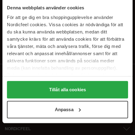
PRENUMERERA PÅ VÅRA
Denna webbplats använder cookies
NYHETSBREV
För att ge dig en bra shoppingupplevelse använder
Nordicfeel cookies. Vissa cookies är nödvändiga för att
E-postadress
du ska kunna använda webbplatsen, medan ditt
samtycke krävs för att använda cookies för att förbättra
våra tjänster, mäta och analysera trafik, förse dig med
Genom att prenumerera accepterar du vår
Integritetspolicy
.
Avprenumerera när som helst.
relevant och anpassat innehåll/annonser samt för att
aktivera funktioner som används på sociala medier
media (kan innefatta behandling av personuppgifter).
Data som samlas in delas med cookieleverantören.
Genom att trycka på "Tillåt alla cookies" accepterar du
alla cookies, medan du under "Detaljer" kan anpassa
Tillåt alla cookies
användningen av cookies. Du kan när som helst återkalla
ditt samtycke. För mer information se vår Cookie Policy
Anpassa
samt vår Integritetspolicy.
NORDICFEEL