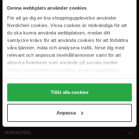
PRENUMERERA PÅ VÅRA
Denna webbplats använder cookies
NYHETSBREV
För att ge dig en bra shoppingupplevelse använder
Nordicfeel cookies. Vissa cookies är nödvändiga för att
E-postadress
du ska kunna använda webbplatsen, medan ditt
samtycke krävs för att använda cookies för att förbättra
våra tjänster, mäta och analysera trafik, förse dig med
Genom att prenumerera accepterar du vår
Integritetspolicy
.
Avprenumerera när som helst.
relevant och anpassat innehåll/annonser samt för att
aktivera funktioner som används på sociala medier
media (kan innefatta behandling av personuppgifter).
Data som samlas in delas med cookieleverantören.
Genom att trycka på "Tillåt alla cookies" accepterar du
alla cookies, medan du under "Detaljer" kan anpassa
Tillåt alla cookies
användningen av cookies. Du kan när som helst återkalla
ditt samtycke. För mer information se vår Cookie Policy
Anpassa
samt vår Integritetspolicy.
NORDICFEEL