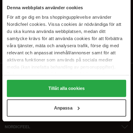
PRENUMERERA PÅ VÅRA
Denna webbplats använder cookies
NYHETSBREV
För att ge dig en bra shoppingupplevelse använder
Nordicfeel cookies. Vissa cookies är nödvändiga för att
E-postadress
du ska kunna använda webbplatsen, medan ditt
samtycke krävs för att använda cookies för att förbättra
våra tjänster, mäta och analysera trafik, förse dig med
Genom att prenumerera accepterar du vår
Integritetspolicy
.
Avprenumerera när som helst.
relevant och anpassat innehåll/annonser samt för att
aktivera funktioner som används på sociala medier
media (kan innefatta behandling av personuppgifter).
Data som samlas in delas med cookieleverantören.
Genom att trycka på "Tillåt alla cookies" accepterar du
alla cookies, medan du under "Detaljer" kan anpassa
Tillåt alla cookies
användningen av cookies. Du kan när som helst återkalla
ditt samtycke. För mer information se vår Cookie Policy
Anpassa
samt vår Integritetspolicy.
NORDICFEEL