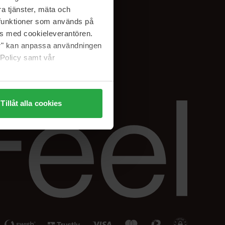
Facebook
a tjänster, mäta och
ning
Instagram
a funktioner som används på
Linkedin
as med cookieleverantören.
jer" kan anpassa användningen
 Policy samt vår
Tillåt alla cookies