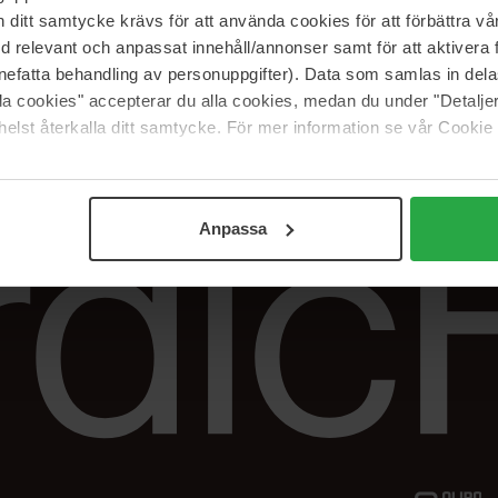
Vår butik
FAQ
itt samtycke krävs för att använda cookies för att förbättra vår
Våra varumärken
Spåra min beställ
med relevant och anpassat innehåll/annonser samt för att aktiver
Jobba hos oss
Returer &
nefatta behandling av personuppgifter). Data som samlas in del
reklamationer
alla cookies" accepterar du alla cookies, medan du under "Detal
Samarbeta med oss
elst återkalla ditt samtycke. För mer information se vår Cookie
The Beauty Edit
Anpassa