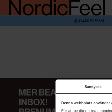
ALLTID FRI FRAKT
Samtycke
MER BEAUTY I DIN
INBOX!
Denna webbplats använder 
För att ge dig en bra shoppi