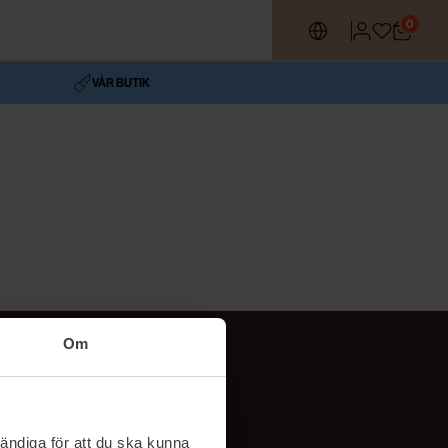
0
VÅR BUTIK
Om
Följ oss
TikTok
ändiga för att du ska kunna