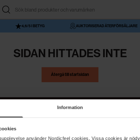
4,6/5 I BETYG
AUKTORISERAD ÅTERFÖRSÄLJARE
SIDAN HITTADES INTE
Återgå till startsidan
Information
NordicFeel
Hjälp
cookies
Om NordicFeel
Kontakta oss
ngupplevelse använder Nordicfeel cookies. Vissa cookies är nödv