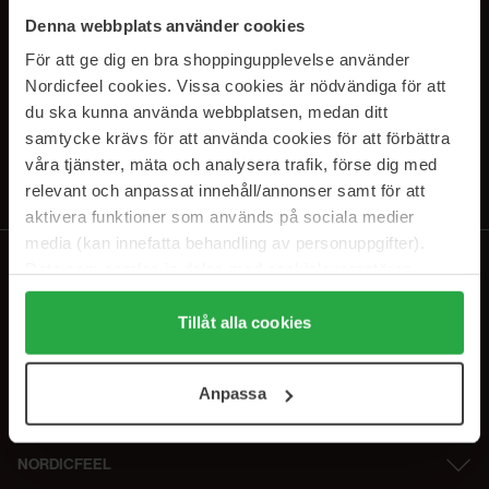
PRENUMERERA PÅ VÅRA
Denna webbplats använder cookies
NYHETSBREV
För att ge dig en bra shoppingupplevelse använder
Nordicfeel cookies. Vissa cookies är nödvändiga för att
E-postadress
du ska kunna använda webbplatsen, medan ditt
samtycke krävs för att använda cookies för att förbättra
våra tjänster, mäta och analysera trafik, förse dig med
Genom att prenumerera accepterar du vår
Integritetspolicy
.
Avprenumerera när som helst.
relevant och anpassat innehåll/annonser samt för att
aktivera funktioner som används på sociala medier
media (kan innefatta behandling av personuppgifter).
Data som samlas in delas med cookieleverantören.
Genom att trycka på "Tillåt alla cookies" accepterar du
alla cookies, medan du under "Detaljer" kan anpassa
Tillåt alla cookies
användningen av cookies. Du kan när som helst återkalla
ditt samtycke. För mer information se vår Cookie Policy
Anpassa
samt vår Integritetspolicy.
NORDICFEEL