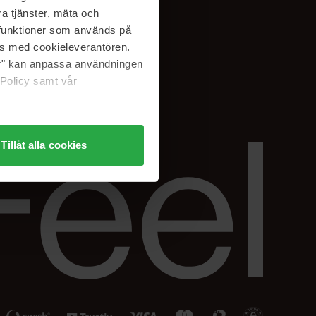
Facebook
a tjänster, mäta och
ning
Instagram
a funktioner som används på
Linkedin
as med cookieleverantören.
jer" kan anpassa användningen
 Policy samt vår
Tillåt alla cookies