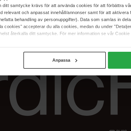
Vår butik
FAQ
itt samtycke krävs för att använda cookies för att förbättra vår
Våra varumärken
Spåra min beställ
med relevant och anpassat innehåll/annonser samt för att aktiver
Jobba hos oss
Returer &
nefatta behandling av personuppgifter). Data som samlas in del
reklamationer
alla cookies" accepterar du alla cookies, medan du under "Detal
Samarbeta med oss
elst återkalla ditt samtycke. För mer information se vår Cookie
The Beauty Edit
Anpassa