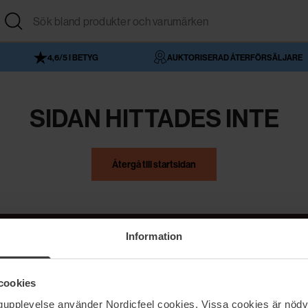
4,6/5 I BETYG
AUKTORISERAD ÅTERFÖRSÄLJARE
SIDAN HITTADES INTE
Återgå till startsidan
Information
NordicFeel
Hjälp
cookies
Om NordicFeel
Kontakta oss
ngupplevelse använder Nordicfeel cookies. Vissa cookies är nödv