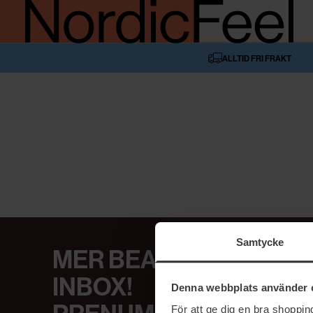
ALLTID FRI FRAKT
Samtycke
MER BEAUTY I DIN
INBOX!
Denna webbplats använder 
För att ge dig en bra shoppi