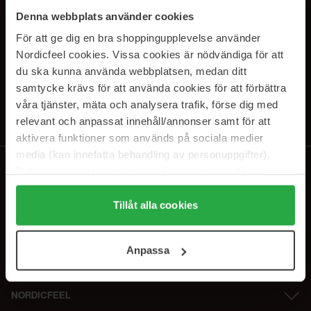
PRENUMERERA PÅ VÅRA
Denna webbplats använder cookies
NYHETSBREV
För att ge dig en bra shoppingupplevelse använder
Nordicfeel cookies. Vissa cookies är nödvändiga för att
E-postadress
du ska kunna använda webbplatsen, medan ditt
samtycke krävs för att använda cookies för att förbättra
våra tjänster, mäta och analysera trafik, förse dig med
Genom att prenumerera accepterar du vår
Integritetspolicy
.
Avprenumerera när som helst.
relevant och anpassat innehåll/annonser samt för att
aktivera funktioner som används på sociala medier
media (kan innefatta behandling av personuppgifter).
Data som samlas in delas med cookieleverantören.
Genom att trycka på "Tillåt alla cookies" accepterar du
alla cookies, medan du under "Detaljer" kan anpassa
Tillåt alla cookies
användningen av cookies. Du kan när som helst återkalla
ditt samtycke. För mer information se vår Cookie Policy
Anpassa
samt vår Integritetspolicy.
NORDICFEEL