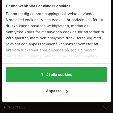
PRENUMERERA PÅ VÅRA
Denna webbplats använder cookies
NYHETSBREV
För att ge dig en bra shoppingupplevelse använder
Nordicfeel cookies. Vissa cookies är nödvändiga för att
E-postadress
du ska kunna använda webbplatsen, medan ditt
samtycke krävs för att använda cookies för att förbättra
våra tjänster, mäta och analysera trafik, förse dig med
Genom att prenumerera accepterar du vår
Integritetspolicy
.
Avprenumerera när som helst.
relevant och anpassat innehåll/annonser samt för att
aktivera funktioner som används på sociala medier
media (kan innefatta behandling av personuppgifter).
Data som samlas in delas med cookieleverantören.
Genom att trycka på "Tillåt alla cookies" accepterar du
alla cookies, medan du under "Detaljer" kan anpassa
Tillåt alla cookies
användningen av cookies. Du kan när som helst återkalla
ditt samtycke. För mer information se vår Cookie Policy
Anpassa
samt vår Integritetspolicy.
NORDICFEEL