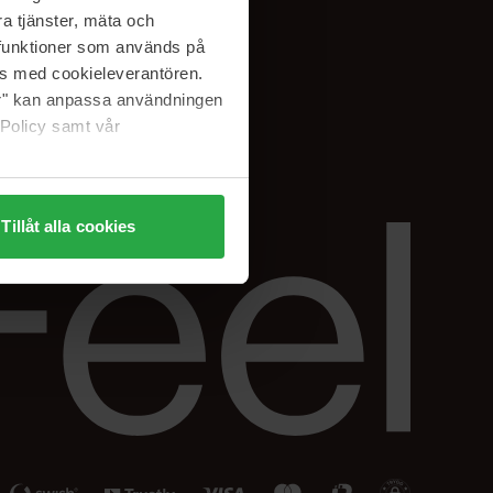
Facebook
a tjänster, mäta och
ning
Instagram
a funktioner som används på
Linkedin
as med cookieleverantören.
jer" kan anpassa användningen
 Policy samt vår
Tillåt alla cookies