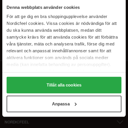
PRENUMERERA PÅ VÅRA
Denna webbplats använder cookies
NYHETSBREV
För att ge dig en bra shoppingupplevelse använder
Nordicfeel cookies. Vissa cookies är nödvändiga för att
E-postadress
du ska kunna använda webbplatsen, medan ditt
samtycke krävs för att använda cookies för att förbättra
våra tjänster, mäta och analysera trafik, förse dig med
Genom att prenumerera accepterar du vår
Integritetspolicy
.
Avprenumerera när som helst.
relevant och anpassat innehåll/annonser samt för att
aktivera funktioner som används på sociala medier
media (kan innefatta behandling av personuppgifter).
Data som samlas in delas med cookieleverantören.
Genom att trycka på "Tillåt alla cookies" accepterar du
alla cookies, medan du under "Detaljer" kan anpassa
Tillåt alla cookies
användningen av cookies. Du kan när som helst återkalla
ditt samtycke. För mer information se vår Cookie Policy
Anpassa
samt vår Integritetspolicy.
NORDICFEEL