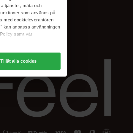
Facebook
a tjänster, mäta och
ning
Instagram
a funktioner som används på
Linkedin
as med cookieleverantören.
jer" kan anpassa användningen
 Policy samt vår
Tillåt alla cookies