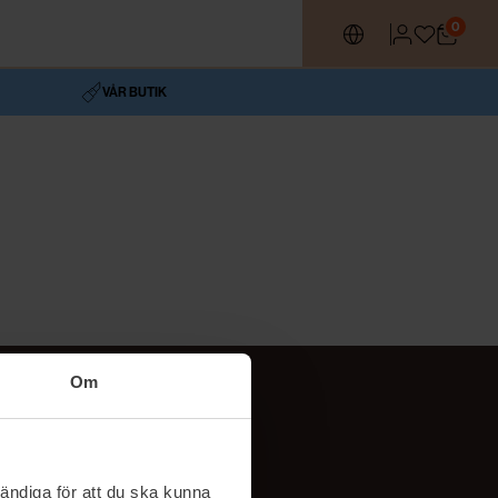
0
VÅR BUTIK
Om
Följ oss
TikTok
ändiga för att du ska kunna