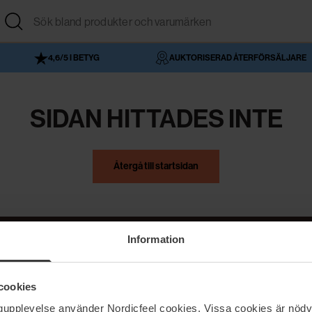
4,6/5 I BETYG
AUKTORISERAD ÅTERFÖRSÄLJARE
SIDAN HITTADES INTE
Återgå till startsidan
Information
NordicFeel
Hjälp
cookies
Om NordicFeel
Kontakta oss
ngupplevelse använder Nordicfeel cookies. Vissa cookies är nödv