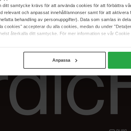
Vår butik
FAQ
itt samtycke krävs för att använda cookies för att förbättra vår
Våra varumärken
Spåra min beställ
med relevant och anpassat innehåll/annonser samt för att aktiver
Jobba hos oss
Returer &
nefatta behandling av personuppgifter). Data som samlas in del
reklamationer
alla cookies" accepterar du alla cookies, medan du under "Detal
Samarbeta med oss
elst återkalla ditt samtycke. För mer information se vår Cookie
The Beauty Edit
Anpassa