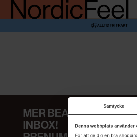
ALLTID FRI FRAKT
Samtycke
MER BEAUTY I DIN
INBOX!
Denna webbplats använder 
För att ge dig en bra shoppi