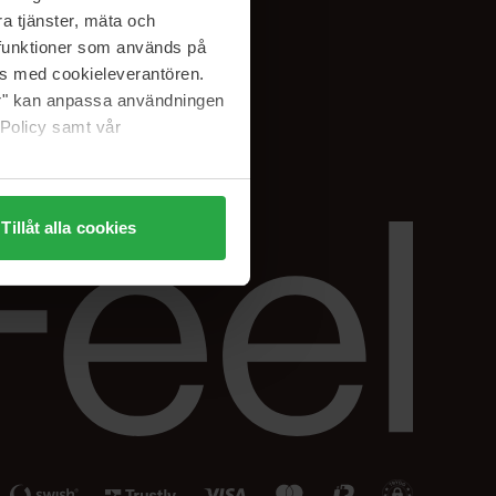
Facebook
a tjänster, mäta och
ning
Instagram
a funktioner som används på
Linkedin
as med cookieleverantören.
jer" kan anpassa användningen
 Policy samt vår
Tillåt alla cookies