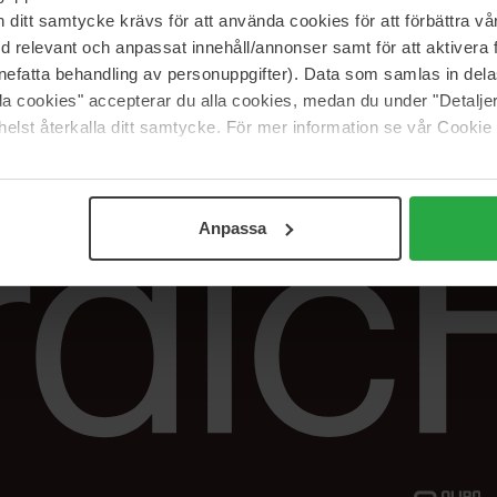
Vår butik
FAQ
itt samtycke krävs för att använda cookies för att förbättra vår
Våra varumärken
Spåra min beställ
med relevant och anpassat innehåll/annonser samt för att aktiver
Jobba hos oss
Returer &
nefatta behandling av personuppgifter). Data som samlas in del
reklamationer
alla cookies" accepterar du alla cookies, medan du under "Detal
Samarbeta med oss
elst återkalla ditt samtycke. För mer information se vår Cookie
The Beauty Edit
Anpassa