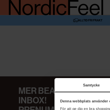
ALLTID FRI FRAKT
Samtycke
MER BEAUTY I DIN
INBOX!
Denna webbplats använder 
För att ge dig en bra shoppi