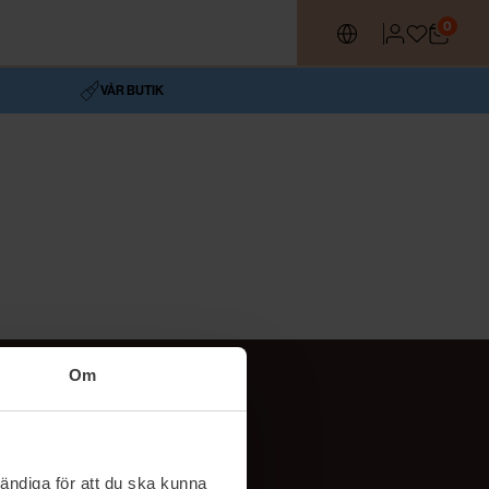
0
VÅR BUTIK
Om
Följ oss
TikTok
ändiga för att du ska kunna