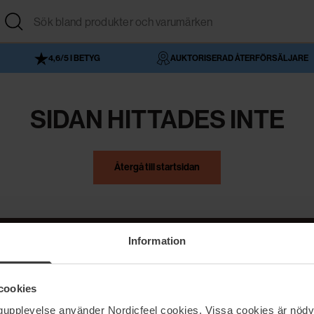
4,6/5 I BETYG
AUKTORISERAD ÅTERFÖRSÄLJARE
SIDAN HITTADES INTE
Återgå till startsidan
Information
NordicFeel
Hjälp
cookies
Om NordicFeel
Kontakta oss
ngupplevelse använder Nordicfeel cookies. Vissa cookies är nödv