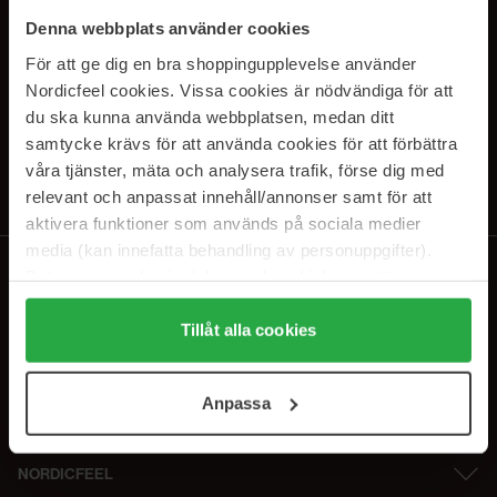
PRENUMERERA PÅ VÅRA
Denna webbplats använder cookies
NYHETSBREV
För att ge dig en bra shoppingupplevelse använder
Nordicfeel cookies. Vissa cookies är nödvändiga för att
E-postadress
du ska kunna använda webbplatsen, medan ditt
samtycke krävs för att använda cookies för att förbättra
våra tjänster, mäta och analysera trafik, förse dig med
Genom att prenumerera accepterar du vår
Integritetspolicy
.
Avprenumerera när som helst.
relevant och anpassat innehåll/annonser samt för att
aktivera funktioner som används på sociala medier
media (kan innefatta behandling av personuppgifter).
Data som samlas in delas med cookieleverantören.
Genom att trycka på "Tillåt alla cookies" accepterar du
alla cookies, medan du under "Detaljer" kan anpassa
Tillåt alla cookies
användningen av cookies. Du kan när som helst återkalla
ditt samtycke. För mer information se vår Cookie Policy
Anpassa
samt vår Integritetspolicy.
NORDICFEEL