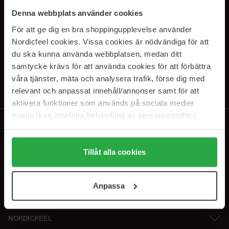
PRENUMERERA PÅ VÅRA
Denna webbplats använder cookies
NYHETSBREV
För att ge dig en bra shoppingupplevelse använder
Nordicfeel cookies. Vissa cookies är nödvändiga för att
E-postadress
du ska kunna använda webbplatsen, medan ditt
samtycke krävs för att använda cookies för att förbättra
våra tjänster, mäta och analysera trafik, förse dig med
Genom att prenumerera accepterar du vår
Integritetspolicy
.
Avprenumerera när som helst.
relevant och anpassat innehåll/annonser samt för att
aktivera funktioner som används på sociala medier
media (kan innefatta behandling av personuppgifter).
Data som samlas in delas med cookieleverantören.
Genom att trycka på "Tillåt alla cookies" accepterar du
alla cookies, medan du under "Detaljer" kan anpassa
Tillåt alla cookies
användningen av cookies. Du kan när som helst återkalla
ditt samtycke. För mer information se vår Cookie Policy
Anpassa
samt vår Integritetspolicy.
NORDICFEEL