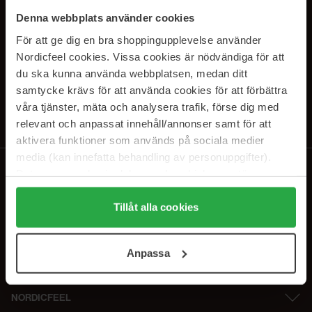
PRENUMERERA PÅ VÅRA
Denna webbplats använder cookies
NYHETSBREV
För att ge dig en bra shoppingupplevelse använder
Nordicfeel cookies. Vissa cookies är nödvändiga för att
E-postadress
du ska kunna använda webbplatsen, medan ditt
samtycke krävs för att använda cookies för att förbättra
våra tjänster, mäta och analysera trafik, förse dig med
Genom att prenumerera accepterar du vår
Integritetspolicy
.
Avprenumerera när som helst.
relevant och anpassat innehåll/annonser samt för att
aktivera funktioner som används på sociala medier
media (kan innefatta behandling av personuppgifter).
Data som samlas in delas med cookieleverantören.
Genom att trycka på "Tillåt alla cookies" accepterar du
alla cookies, medan du under "Detaljer" kan anpassa
Tillåt alla cookies
användningen av cookies. Du kan när som helst återkalla
ditt samtycke. För mer information se vår Cookie Policy
Anpassa
samt vår Integritetspolicy.
NORDICFEEL