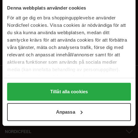
PRENUMERERA PÅ VÅRA
Denna webbplats använder cookies
NYHETSBREV
För att ge dig en bra shoppingupplevelse använder
Nordicfeel cookies. Vissa cookies är nödvändiga för att
E-postadress
du ska kunna använda webbplatsen, medan ditt
samtycke krävs för att använda cookies för att förbättra
våra tjänster, mäta och analysera trafik, förse dig med
Genom att prenumerera accepterar du vår
Integritetspolicy
.
Avprenumerera när som helst.
relevant och anpassat innehåll/annonser samt för att
aktivera funktioner som används på sociala medier
media (kan innefatta behandling av personuppgifter).
Data som samlas in delas med cookieleverantören.
Genom att trycka på "Tillåt alla cookies" accepterar du
alla cookies, medan du under "Detaljer" kan anpassa
Tillåt alla cookies
användningen av cookies. Du kan när som helst återkalla
ditt samtycke. För mer information se vår Cookie Policy
Anpassa
samt vår Integritetspolicy.
NORDICFEEL