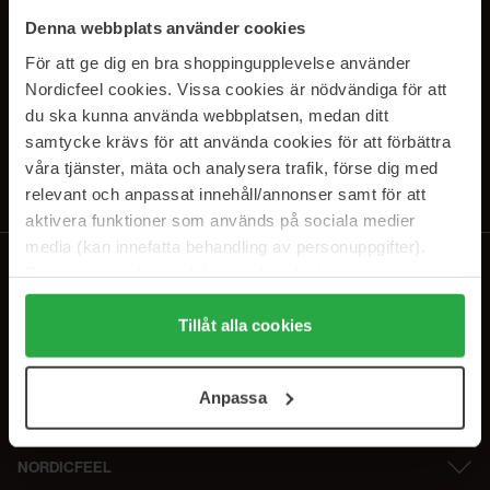
PRENUMERERA PÅ VÅRA
Denna webbplats använder cookies
NYHETSBREV
För att ge dig en bra shoppingupplevelse använder
Nordicfeel cookies. Vissa cookies är nödvändiga för att
E-postadress
du ska kunna använda webbplatsen, medan ditt
samtycke krävs för att använda cookies för att förbättra
våra tjänster, mäta och analysera trafik, förse dig med
Genom att prenumerera accepterar du vår
Integritetspolicy
.
Avprenumerera när som helst.
relevant och anpassat innehåll/annonser samt för att
aktivera funktioner som används på sociala medier
media (kan innefatta behandling av personuppgifter).
Data som samlas in delas med cookieleverantören.
Genom att trycka på "Tillåt alla cookies" accepterar du
alla cookies, medan du under "Detaljer" kan anpassa
Tillåt alla cookies
användningen av cookies. Du kan när som helst återkalla
ditt samtycke. För mer information se vår Cookie Policy
Anpassa
samt vår Integritetspolicy.
NORDICFEEL