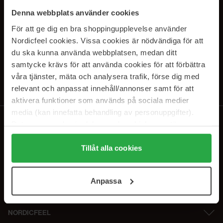
PRENUMERERA PÅ VÅRA
Denna webbplats använder cookies
NYHETSBREV
För att ge dig en bra shoppingupplevelse använder
Nordicfeel cookies. Vissa cookies är nödvändiga för att
E-postadress
du ska kunna använda webbplatsen, medan ditt
samtycke krävs för att använda cookies för att förbättra
våra tjänster, mäta och analysera trafik, förse dig med
Genom att prenumerera accepterar du vår
Integritetspolicy
.
Avprenumerera när som helst.
relevant och anpassat innehåll/annonser samt för att
aktivera funktioner som används på sociala medier
media (kan innefatta behandling av personuppgifter).
Data som samlas in delas med cookieleverantören.
Genom att trycka på "Tillåt alla cookies" accepterar du
alla cookies, medan du under "Detaljer" kan anpassa
Tillåt alla cookies
användningen av cookies. Du kan när som helst återkalla
ditt samtycke. För mer information se vår Cookie Policy
Anpassa
samt vår Integritetspolicy.
NORDICFEEL