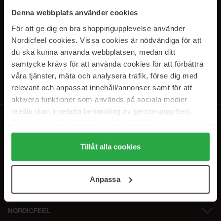
PRENUMERERA PÅ VÅRA
Denna webbplats använder cookies
NYHETSBREV
För att ge dig en bra shoppingupplevelse använder
Nordicfeel cookies. Vissa cookies är nödvändiga för att
E-postadress
du ska kunna använda webbplatsen, medan ditt
samtycke krävs för att använda cookies för att förbättra
våra tjänster, mäta och analysera trafik, förse dig med
Genom att prenumerera accepterar du vår
Integritetspolicy
.
Avprenumerera när som helst.
relevant och anpassat innehåll/annonser samt för att
aktivera funktioner som används på sociala medier
media (kan innefatta behandling av personuppgifter).
Data som samlas in delas med cookieleverantören.
Genom att trycka på "Tillåt alla cookies" accepterar du
alla cookies, medan du under "Detaljer" kan anpassa
Tillåt alla cookies
användningen av cookies. Du kan när som helst återkalla
ditt samtycke. För mer information se vår Cookie Policy
Anpassa
samt vår Integritetspolicy.
NORDICFEEL