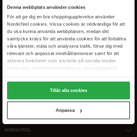
PRENUMERERA PÅ VÅRA
Denna webbplats använder cookies
NYHETSBREV
För att ge dig en bra shoppingupplevelse använder
Nordicfeel cookies. Vissa cookies är nödvändiga för att
E-postadress
du ska kunna använda webbplatsen, medan ditt
samtycke krävs för att använda cookies för att förbättra
våra tjänster, mäta och analysera trafik, förse dig med
Genom att prenumerera accepterar du vår
Integritetspolicy
.
Avprenumerera när som helst.
relevant och anpassat innehåll/annonser samt för att
aktivera funktioner som används på sociala medier
media (kan innefatta behandling av personuppgifter).
Data som samlas in delas med cookieleverantören.
Genom att trycka på "Tillåt alla cookies" accepterar du
alla cookies, medan du under "Detaljer" kan anpassa
Tillåt alla cookies
användningen av cookies. Du kan när som helst återkalla
ditt samtycke. För mer information se vår Cookie Policy
Anpassa
samt vår Integritetspolicy.
NORDICFEEL