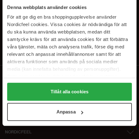
PRENUMERERA PÅ VÅRA
Denna webbplats använder cookies
NYHETSBREV
För att ge dig en bra shoppingupplevelse använder
Nordicfeel cookies. Vissa cookies är nödvändiga för att
E-postadress
du ska kunna använda webbplatsen, medan ditt
samtycke krävs för att använda cookies för att förbättra
våra tjänster, mäta och analysera trafik, förse dig med
Genom att prenumerera accepterar du vår
Integritetspolicy
.
Avprenumerera när som helst.
relevant och anpassat innehåll/annonser samt för att
aktivera funktioner som används på sociala medier
media (kan innefatta behandling av personuppgifter).
Data som samlas in delas med cookieleverantören.
Genom att trycka på "Tillåt alla cookies" accepterar du
alla cookies, medan du under "Detaljer" kan anpassa
Tillåt alla cookies
användningen av cookies. Du kan när som helst återkalla
ditt samtycke. För mer information se vår Cookie Policy
Anpassa
samt vår Integritetspolicy.
NORDICFEEL