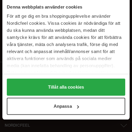
PRENUMERERA PÅ VÅRA
Denna webbplats använder cookies
NYHETSBREV
För att ge dig en bra shoppingupplevelse använder
Nordicfeel cookies. Vissa cookies är nödvändiga för att
E-postadress
du ska kunna använda webbplatsen, medan ditt
samtycke krävs för att använda cookies för att förbättra
våra tjänster, mäta och analysera trafik, förse dig med
Genom att prenumerera accepterar du vår
Integritetspolicy
.
Avprenumerera när som helst.
relevant och anpassat innehåll/annonser samt för att
aktivera funktioner som används på sociala medier
media (kan innefatta behandling av personuppgifter).
Data som samlas in delas med cookieleverantören.
Genom att trycka på "Tillåt alla cookies" accepterar du
alla cookies, medan du under "Detaljer" kan anpassa
Tillåt alla cookies
användningen av cookies. Du kan när som helst återkalla
ditt samtycke. För mer information se vår Cookie Policy
Anpassa
samt vår Integritetspolicy.
NORDICFEEL