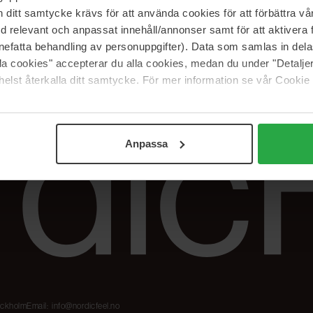
Våre merker
FAQ
itt samtycke krävs för att använda cookies för att förbättra vår
The Beauty Edit
Spor bestillingen
med relevant och anpassat innehåll/annonser samt för att aktiver
Jobb hos oss
Retur og reklama
nefatta behandling av personuppgifter). Data som samlas in del
alla cookies" accepterar du alla cookies, medan du under "Detal
Samarbeidspartner
Blush har blitt
Nordicfeel
elst återkalla ditt samtycke. För mer information se vår Cookie
Anpassa
tockholm
Email:
info@nordicfeel.no