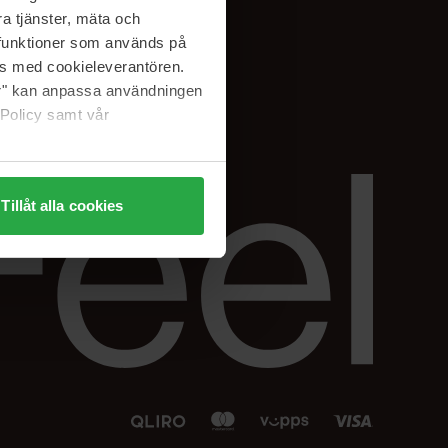
Facebook
a tjänster, mäta och
 min
Instagram
a funktioner som används på
sjon
Linkedin
as med cookieleverantören.
jer" kan anpassa användningen
 Policy samt vår
Tillåt alla cookies