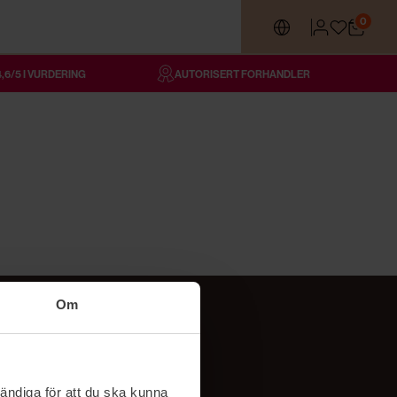
0
4,6/5 I VURDERING
AUTORISERT FORHANDLER
Om
Følg oss
TikTok
ändiga för att du ska kunna