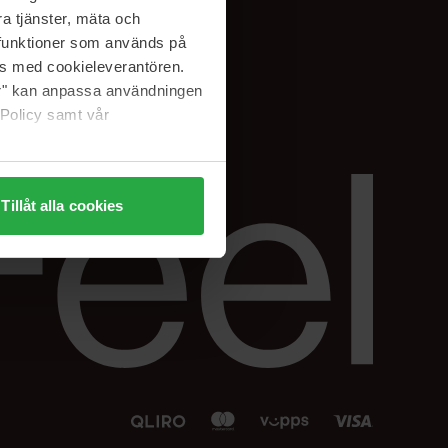
Facebook
a tjänster, mäta och
 min
Instagram
a funktioner som används på
sjon
Linkedin
as med cookieleverantören.
jer" kan anpassa användningen
 Policy samt vår
Tillåt alla cookies