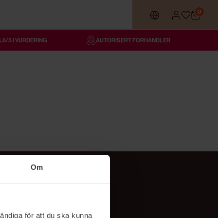
0
4,6/5 I VURDERING
AUTORISERT FORHANDLER
Om
Følg oss
TikTok
ändiga för att du ska kunna