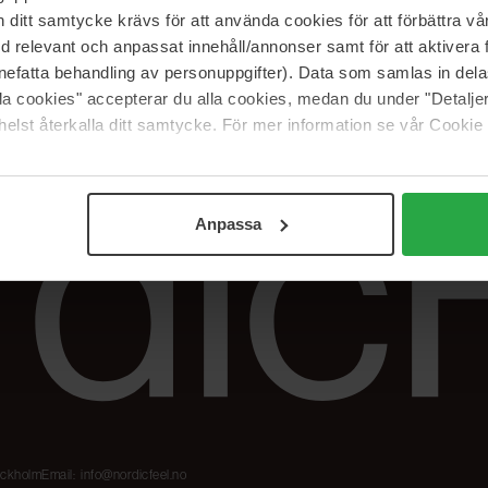
Våre merker
FAQ
itt samtycke krävs för att använda cookies för att förbättra vår
The Beauty Edit
Spor bestillingen
med relevant och anpassat innehåll/annonser samt för att aktiver
Jobb hos oss
Retur og reklama
nefatta behandling av personuppgifter). Data som samlas in del
alla cookies" accepterar du alla cookies, medan du under "Detal
Samarbeidspartner
Blush har blitt
elst återkalla ditt samtycke. För mer information se vår Cookie
Nordicfeel
Anpassa
tockholm
Email:
info@nordicfeel.no