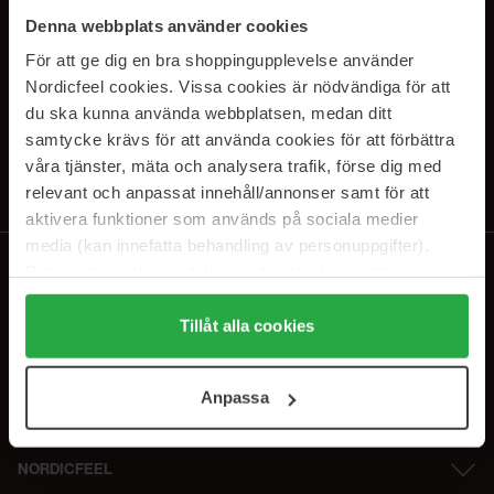
SUBSCRIBE TO OUR
Denna webbplats använder cookies
NEWSLETTER
För att ge dig en bra shoppingupplevelse använder
Nordicfeel cookies. Vissa cookies är nödvändiga för att
E-postadresse
du ska kunna använda webbplatsen, medan ditt
samtycke krävs för att använda cookies för att förbättra
våra tjänster, mäta och analysera trafik, förse dig med
Ved å abonnere godtar du vår
personvernerklæring
. Du kan melde deg
av når som helst.
relevant och anpassat innehåll/annonser samt för att
aktivera funktioner som används på sociala medier
media (kan innefatta behandling av personuppgifter).
Data som samlas in delas med cookieleverantören.
Genom att trycka på "Tillåt alla cookies" accepterar du
alla cookies, medan du under "Detaljer" kan anpassa
Tillåt alla cookies
användningen av cookies. Du kan när som helst återkalla
ditt samtycke. För mer information se vår Cookie Policy
Anpassa
samt vår Integritetspolicy.
NORDICFEEL