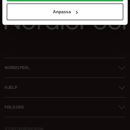
ditt samtycke. För mer information se vår Cookie Policy
Anpassa
samt vår Integritetspolicy.
NORDICFEEL
HJELP
FØLG OSS
© 2026 Nordicfeel Group