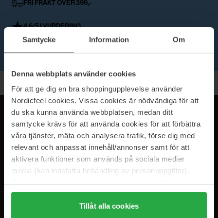
FRI FRAKT OVER 399,-
4,6/5 I VURDERING
Samtycke
Information
Om
AUKTORISERT FORHANDLER
Denna webbplats använder cookies
Tilbake til toppen
För att ge dig en bra shoppingupplevelse använder
Nordicfeel cookies. Vissa cookies är nödvändiga för att
du ska kunna använda webbplatsen, medan ditt
JOIN THE GLOW-UP!
samtycke krävs för att använda cookies för att förbättra
SUBSCRIBE TO OUR
våra tjänster, mäta och analysera trafik, förse dig med
NEWSLETTER
relevant och anpassat innehåll/annonser samt för att
aktivera funktioner som används på sociala medier
E-postadresse
media (kan innefatta behandling av personuppgifter).
Data som samlas in delas med cookieleverantören.
Genom att trycka på "Tillåt alla cookies" accepterar du
Ved å abonnere godtar du vår
personvernerklæring
. Du kan melde deg
alla cookies, medan du under "Detaljer" kan anpassa
Tillåt alla cookies
av når som helst.
användningen av cookies. Du kan när som helst återkalla