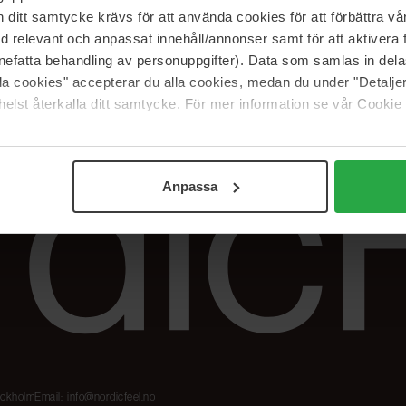
Våre merker
FAQ
itt samtycke krävs för att använda cookies för att förbättra vår
The Beauty Edit
Spor bestillingen
med relevant och anpassat innehåll/annonser samt för att aktiver
Jobb hos oss
Retur og reklama
nefatta behandling av personuppgifter). Data som samlas in del
alla cookies" accepterar du alla cookies, medan du under "Detal
Samarbeidspartner
Blush har blitt
Nordicfeel
elst återkalla ditt samtycke. För mer information se vår Cookie
Anpassa
tockholm
Email:
info@nordicfeel.no