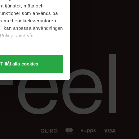
Facebook
a tjänster, mäta och
 min
Instagram
a funktioner som används på
sjon
Linkedin
as med cookieleverantören.
jer" kan anpassa användningen
 Policy samt vår
Tillåt alla cookies