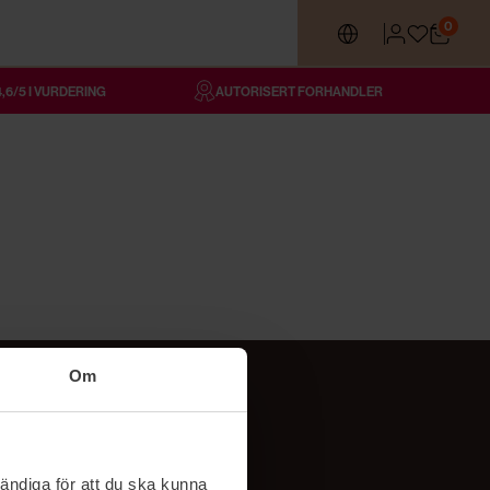
0
4,6/5 I VURDERING
AUTORISERT FORHANDLER
Om
Følg oss
TikTok
ändiga för att du ska kunna