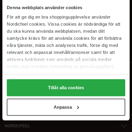
SUBSCRIBE TO OUR
Denna webbplats använder cookies
NEWSLETTER
För att ge dig en bra shoppingupplevelse använder
Nordicfeel cookies. Vissa cookies är nödvändiga för att
E-postadresse
du ska kunna använda webbplatsen, medan ditt
samtycke krävs för att använda cookies för att förbättra
våra tjänster, mäta och analysera trafik, förse dig med
Ved å abonnere godtar du vår
personvernerklæring
. Du kan melde deg
av når som helst.
relevant och anpassat innehåll/annonser samt för att
aktivera funktioner som används på sociala medier
media (kan innefatta behandling av personuppgifter).
Data som samlas in delas med cookieleverantören.
Genom att trycka på "Tillåt alla cookies" accepterar du
alla cookies, medan du under "Detaljer" kan anpassa
Tillåt alla cookies
användningen av cookies. Du kan när som helst återkalla
ditt samtycke. För mer information se vår Cookie Policy
Anpassa
samt vår Integritetspolicy.
NORDICFEEL