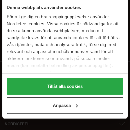
SUBSCRIBE TO OUR
Denna webbplats använder cookies
NEWSLETTER
För att ge dig en bra shoppingupplevelse använder
Nordicfeel cookies. Vissa cookies är nödvändiga för att
E-postadresse
du ska kunna använda webbplatsen, medan ditt
samtycke krävs för att använda cookies för att förbättra
våra tjänster, mäta och analysera trafik, förse dig med
Ved å abonnere godtar du vår
personvernerklæring
. Du kan melde deg
av når som helst.
relevant och anpassat innehåll/annonser samt för att
aktivera funktioner som används på sociala medier
media (kan innefatta behandling av personuppgifter).
Data som samlas in delas med cookieleverantören.
Genom att trycka på "Tillåt alla cookies" accepterar du
alla cookies, medan du under "Detaljer" kan anpassa
Tillåt alla cookies
användningen av cookies. Du kan när som helst återkalla
ditt samtycke. För mer information se vår Cookie Policy
Anpassa
samt vår Integritetspolicy.
NORDICFEEL