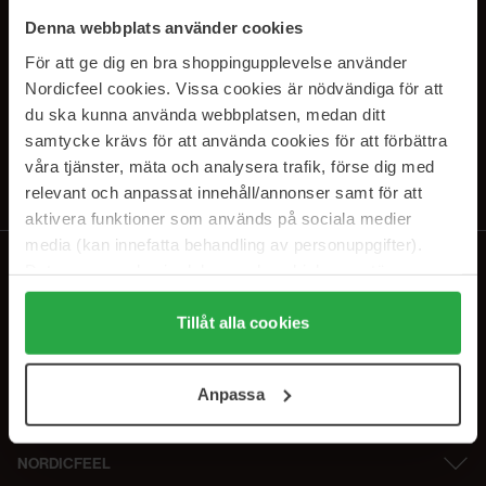
SUBSCRIBE TO OUR
Denna webbplats använder cookies
NEWSLETTER
För att ge dig en bra shoppingupplevelse använder
Nordicfeel cookies. Vissa cookies är nödvändiga för att
E-postadresse
du ska kunna använda webbplatsen, medan ditt
samtycke krävs för att använda cookies för att förbättra
våra tjänster, mäta och analysera trafik, förse dig med
Ved å abonnere godtar du vår
personvernerklæring
. Du kan melde deg
av når som helst.
relevant och anpassat innehåll/annonser samt för att
aktivera funktioner som används på sociala medier
media (kan innefatta behandling av personuppgifter).
Data som samlas in delas med cookieleverantören.
Genom att trycka på "Tillåt alla cookies" accepterar du
alla cookies, medan du under "Detaljer" kan anpassa
Tillåt alla cookies
användningen av cookies. Du kan när som helst återkalla
ditt samtycke. För mer information se vår Cookie Policy
Anpassa
samt vår Integritetspolicy.
NORDICFEEL