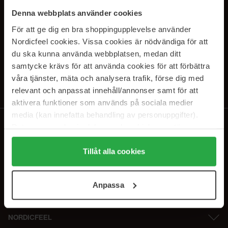
SUBSCRIBE TO OUR
Denna webbplats använder cookies
NEWSLETTER
För att ge dig en bra shoppingupplevelse använder
Nordicfeel cookies. Vissa cookies är nödvändiga för att
E-postadresse
du ska kunna använda webbplatsen, medan ditt
samtycke krävs för att använda cookies för att förbättra
våra tjänster, mäta och analysera trafik, förse dig med
Ved å abonnere godtar du vår
personvernerklæring
. Du kan melde deg
av når som helst.
relevant och anpassat innehåll/annonser samt för att
aktivera funktioner som används på sociala medier
media (kan innefatta behandling av personuppgifter).
Data som samlas in delas med cookieleverantören.
Genom att trycka på "Tillåt alla cookies" accepterar du
alla cookies, medan du under "Detaljer" kan anpassa
Tillåt alla cookies
användningen av cookies. Du kan när som helst återkalla
ditt samtycke. För mer information se vår Cookie Policy
Anpassa
samt vår Integritetspolicy.
NORDICFEEL