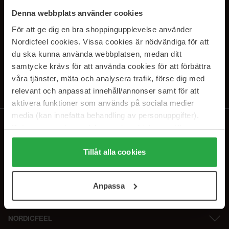
SUBSCRIBE TO OUR
Denna webbplats använder cookies
NEWSLETTER
För att ge dig en bra shoppingupplevelse använder
Nordicfeel cookies. Vissa cookies är nödvändiga för att
E-postadresse
du ska kunna använda webbplatsen, medan ditt
samtycke krävs för att använda cookies för att förbättra
våra tjänster, mäta och analysera trafik, förse dig med
Ved å abonnere godtar du vår
personvernerklæring
. Du kan melde deg
av når som helst.
relevant och anpassat innehåll/annonser samt för att
aktivera funktioner som används på sociala medier
media (kan innefatta behandling av personuppgifter).
Data som samlas in delas med cookieleverantören.
Genom att trycka på "Tillåt alla cookies" accepterar du
alla cookies, medan du under "Detaljer" kan anpassa
Tillåt alla cookies
användningen av cookies. Du kan när som helst återkalla
ditt samtycke. För mer information se vår Cookie Policy
Anpassa
samt vår Integritetspolicy.
NORDICFEEL