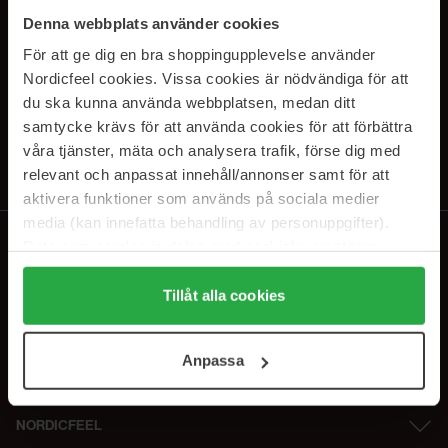
SUBSCRIBE TO OUR
Denna webbplats använder cookies
NEWSLETTER
För att ge dig en bra shoppingupplevelse använder
Nordicfeel cookies. Vissa cookies är nödvändiga för att
E-postadresse
du ska kunna använda webbplatsen, medan ditt
samtycke krävs för att använda cookies för att förbättra
våra tjänster, mäta och analysera trafik, förse dig med
Ved å abonnere godtar du vår
personvernerklæring
. Du kan melde deg
av når som helst.
relevant och anpassat innehåll/annonser samt för att
aktivera funktioner som används på sociala medier
media (kan innefatta behandling av personuppgifter).
Data som samlas in delas med cookieleverantören.
Genom att trycka på "Tillåt alla cookies" accepterar du
alla cookies, medan du under "Detaljer" kan anpassa
Tillåt alla cookies
användningen av cookies. Du kan när som helst återkalla
ditt samtycke. För mer information se vår Cookie Policy
Anpassa
samt vår Integritetspolicy.
NORDICFEEL