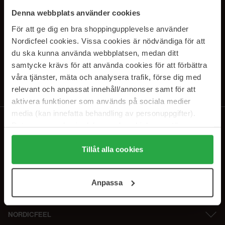
SUBSCRIBE TO OUR
Denna webbplats använder cookies
NEWSLETTER
För att ge dig en bra shoppingupplevelse använder
Nordicfeel cookies. Vissa cookies är nödvändiga för att
E-postadresse
du ska kunna använda webbplatsen, medan ditt
samtycke krävs för att använda cookies för att förbättra
våra tjänster, mäta och analysera trafik, förse dig med
Ved å abonnere godtar du vår
personvernerklæring
. Du kan melde deg
av når som helst.
relevant och anpassat innehåll/annonser samt för att
aktivera funktioner som används på sociala medier
media (kan innefatta behandling av personuppgifter).
Data som samlas in delas med cookieleverantören.
Genom att trycka på "Tillåt alla cookies" accepterar du
alla cookies, medan du under "Detaljer" kan anpassa
Tillåt alla cookies
användningen av cookies. Du kan när som helst återkalla
ditt samtycke. För mer information se vår Cookie Policy
Anpassa
samt vår Integritetspolicy.
NORDICFEEL