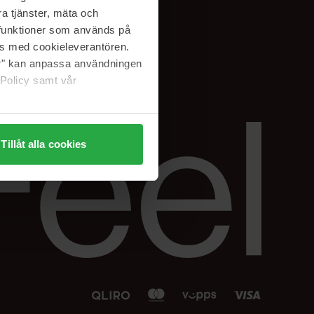
Facebook
a tjänster, mäta och
 min
Instagram
a funktioner som används på
sjon
Linkedin
as med cookieleverantören.
jer" kan anpassa användningen
 Policy samt vår
Tillåt alla cookies