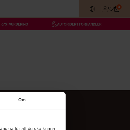
0
4,6/5 I VURDERING
AUTORISERT FORHANDLER
Om
Følg oss
TikTok
ändiga för att du ska kunna