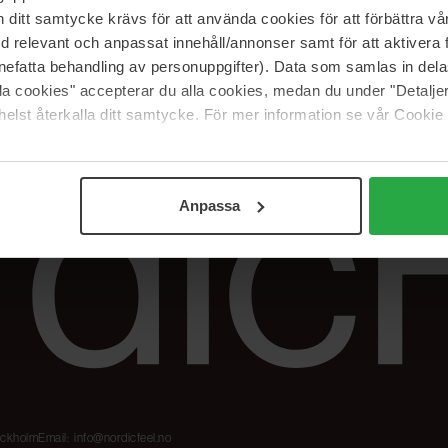
Våre merker
FAQ
itt samtycke krävs för att använda cookies för att förbättra vår
The Beauty Edit
Spor bestillingen
med relevant och anpassat innehåll/annonser samt för att aktiver
Jobb hos oss
Retur og reklama
nefatta behandling av personuppgifter). Data som samlas in del
alla cookies" accepterar du alla cookies, medan du under "Detal
Samarbeidspartner
Blush har blitt
Nordicfeel
elst återkalla ditt samtycke. För mer information se vår Cookie
Anpassa
tockholm
Email:
info@nordicfeel.no